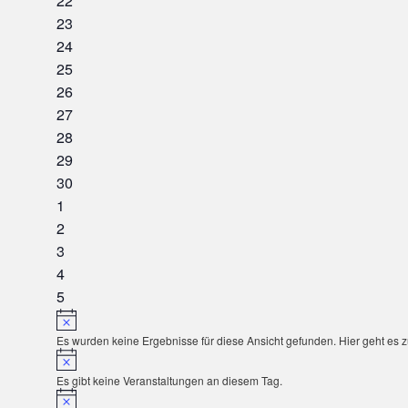
22
Veranstaltungen,
0
23
Veranstaltungen,
0
24
Veranstaltungen,
0
25
Veranstaltungen,
0
26
Veranstaltungen,
0
27
Veranstaltungen,
0
28
Veranstaltungen,
0
29
Veranstaltungen,
0
30
Veranstaltungen,
0
1
Veranstaltungen,
0
2
Veranstaltungen,
0
3
Veranstaltungen,
0
4
Veranstaltungen,
0
5
Veranstaltungen,
Es wurden keine Ergebnisse für diese Ansicht gefunden. Hier geht es 
Es gibt keine Veranstaltungen an diesem Tag.