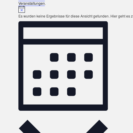
Veranstaltungen
.
Es wurden keine Ergebnisse für diese Ansicht gefunden. Hier geht es 
Ansichten-
Veranstaltung
Ansichten-
Navigation
Navigation
Monat